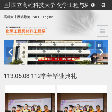
国立高雄科技大学 化学工程与材料工程系
:::
|
|
|
高科大
网站导览
VIET.
English
Toggl
113.06.08 112学年毕业典礼