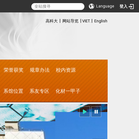
Language
登入
:::
|
|
|
高科大
网站导览
VIET.
English
荣誉获奖
规章办法
校内资源
系馆位置
系友专区
化材一甲子