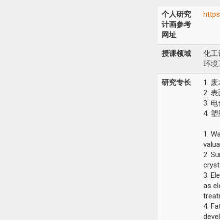
个人研究
https
计画参考
网址
授课领域
化工
环境
研究专长
1.
2.
3.
4.
1. W
valu
2. S
cryst
3. E
as el
trea
4. Fa
devel