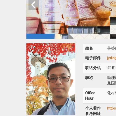
姓名
林睿
电子邮件
jytli
联络分机
#15
职称
助理
兼国
Office
化材
Hour
个人着作
https
参考网址