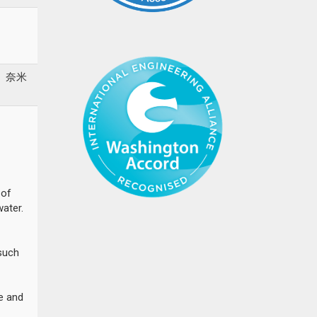
、奈米
 of
ater.
such
te and