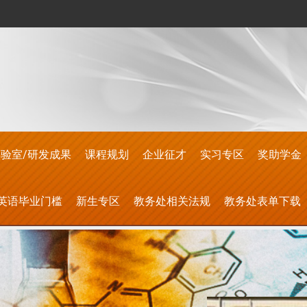
验室/研发成果
课程规划
企业征才
实习专区
奖助学金
英语毕业门槛
新生专区
教务处相关法规
教务处表单下载