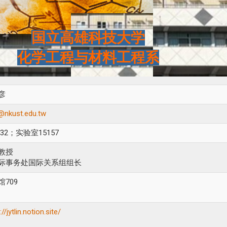
国立高雄科技大学
化学工程与材料工程系
彦
n@nkust.edu.tw
132；实验室15157
教授
际事务处国际关系组组长
馆709
://jytlin.notion.site/