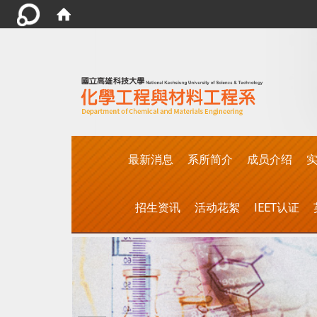
:::
最新消息
系所简介
成员介绍
实
招生资讯
活动花絮
IEET认证