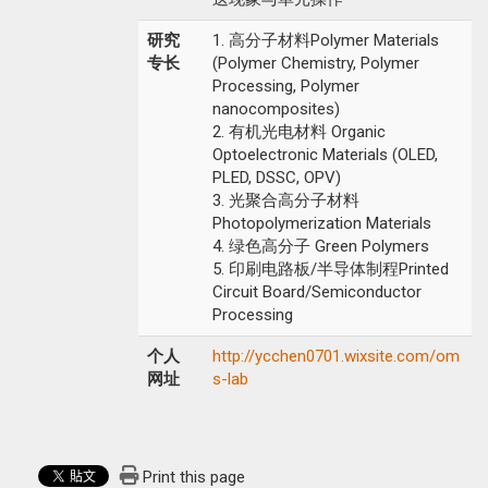
研究
1. 高分子材料Polymer Materials
专长
(Polymer Chemistry, Polymer
Processing, Polymer
nanocomposites)
2. 有机光电材料 Organic
Optoelectronic Materials (OLED,
PLED, DSSC, OPV)
3. 光聚合高分子材料
Photopolymerization Materials
4. 绿色高分子 Green Polymers
5. 印刷电路板/半导体制程Printed
Circuit Board/Semiconductor
Processing
个人
http://ycchen0701.wixsite.com/om
网址
s-lab
Print this page