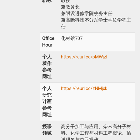
职称
教授
兼教务长
兼附设进修学院校务主任
兼高瞻科技不分系学士学位学程主
任
Office
化材馆707
Hour
个人
https://reurl.cc/pMWjzl
着作
参考
网址
个人
https://reurl.cc/zNMjxk
研究
计画
参考
网址
授课
高分子加工与应用、奈米高分子材
领域
料、化学工程与材料工程概论、输
送现象与单元操作