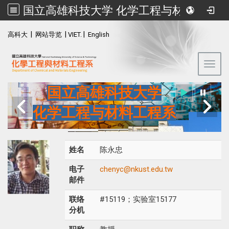
国立高雄科技大学 化学工程与材料工程系
:::
|
|
|
高科大
网站导览
VIET.
English
Toggl
国立高雄科技大学
化学工程与材料工程系
姓名
陈永忠
电子
chenyc@nkust.edu.tw
邮件
联络
#15119；实验室15177
分机