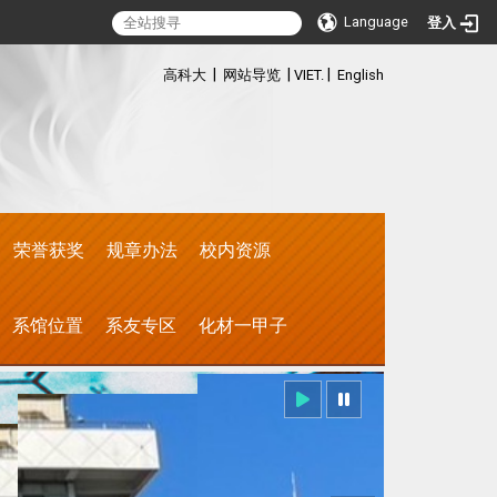
Language
登入
:::
|
|
|
高科大
网站导览
VIET.
English
荣誉获奖
规章办法
校内资源
系馆位置
系友专区
化材一甲子