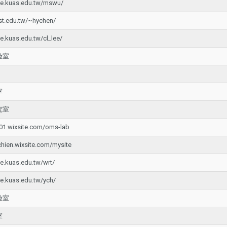
he.kuas.edu.tw/mswu/
st.edu.tw/~hychen/
e.kuas.edu.tw/cl_lee/
验室
室
究室
701.wixsite.com/oms-lab
chien.wixsite.com/mysite
e.kuas.edu.tw/wrt/
e.kuas.edu.tw/ych/
验室
室