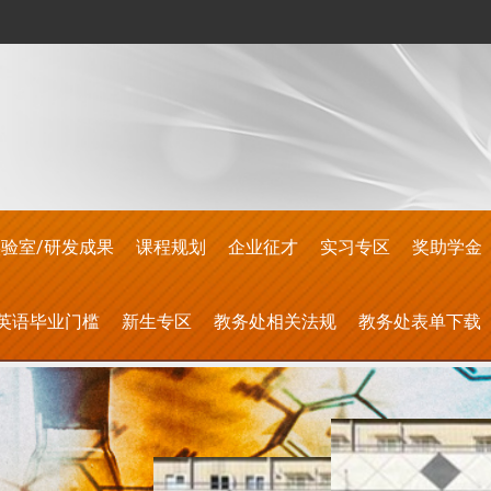
验室/研发成果
课程规划
企业征才
实习专区
奖助学金
英语毕业门槛
新生专区
教务处相关法规
教务处表单下载