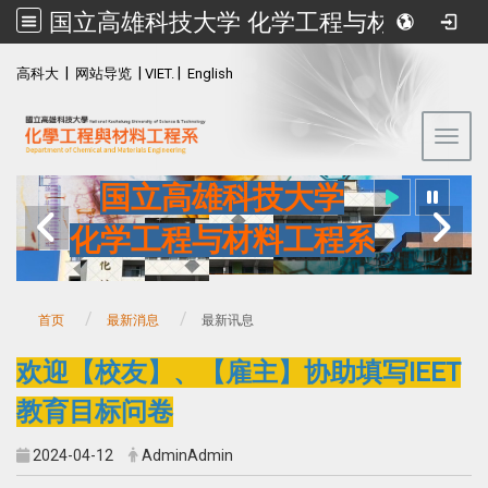
国立高雄科技大学 化学工程与材料工程系
:::
|
|
|
高科大
网站导览
VIET.
English
Toggl
国立高雄科技大学
化学工程与材料工程系
首页
最新消息
最新讯息
欢迎【校友】、【雇主】协助填写IEET
教育目标问卷
2024-04-12
AdminAdmin