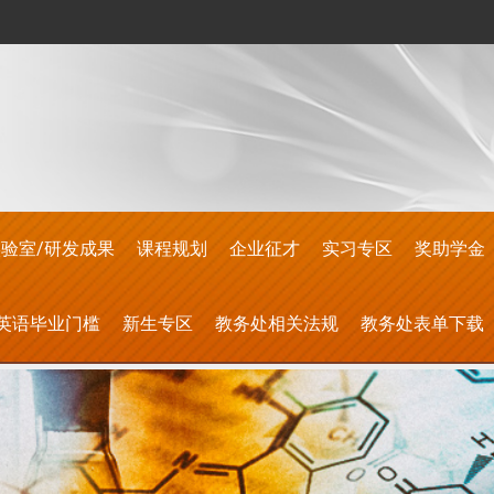
验室/研发成果
课程规划
企业征才
实习专区
奖助学金
英语毕业门槛
新生专区
教务处相关法规
教务处表单下载