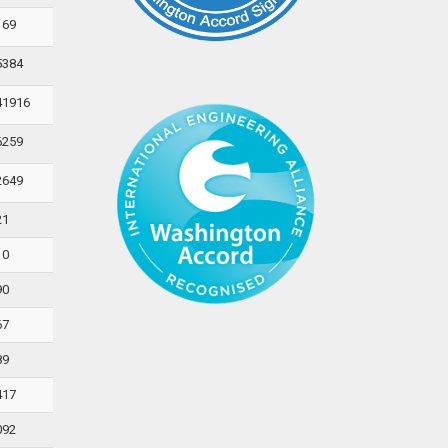
169
5384
41916
6259
2649
21
10
90
67
89
417
092