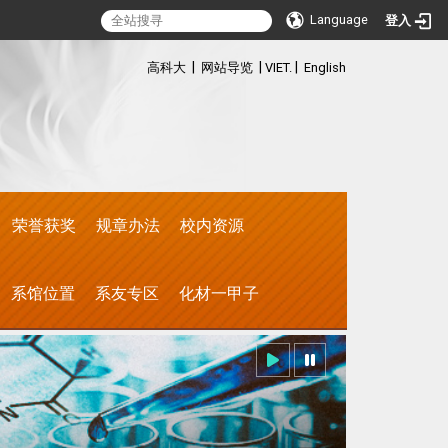
Language
登入
:::
|
|
|
高科大
网站导览
VIET.
English
荣誉获奖
规章办法
校内资源
系馆位置
系友专区
化材一甲子