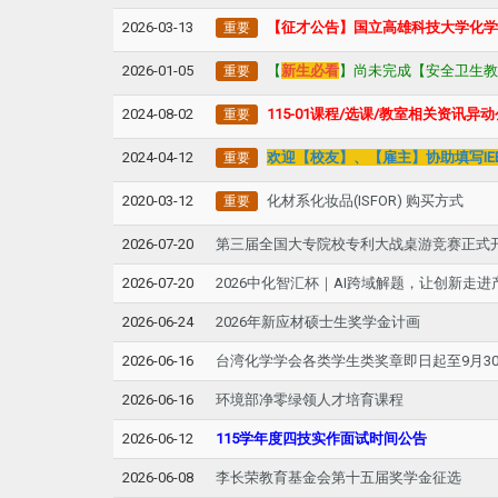
2026-03-13
【征才公告】国立高雄科技大学化学工
重要
2026-01-05
【
新生必看
】尚未完成【安全卫生教育
重要
2024-08-02
115-01课程/选课/教室相关资讯异
重要
2024-04-12
欢迎【校友】、【雇主】协助填写IE
重要
2020-03-12
化材系化妆品(ISFOR) 购买方式
重要
2026-07-20
第三届全国大专院校专利大战桌游竞赛正式
2026-07-20
2026中化智汇杯｜AI跨域解题，让创新走进
2026-06-24
2026年新应材硕士生奖学金计画
2026-06-16
台湾化学学会各类学生类奖章即日起至9月30
2026-06-16
环境部净零绿领人才培育课程
2026-06-12
115学年度四技实作面试时间公告
2026-06-08
李长荣教育基金会第十五届奖学金征选