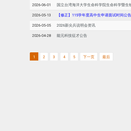
2026-06-01
国立台湾海洋大学生命科学院生命科学暨生物
2026-05-13
【修正】115学年度高中生申请面试时间公
2026-05-05
2026新尖兵说明会资讯
2026-04-28
能元科技征才公告
1
2
3
4
5
下一页
最后
Print this page
本网站着作权属于国立高雄科技大学 化学工程与材料工程
电话：(07)3814526 #分机 传真：(07)3830674
地址：高雄市 807 三民区建工路415号 (化材馆)
E-Mail：
sboffice01@nkust.edu.tw