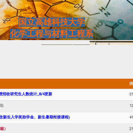
国立高雄科技大学
化学工程与材料工程系
授招收研究生人数统计_8/4更新
2
领取
1
(含新生入学奖助学金、新生暑期衔接课程)
4
信箱）
2