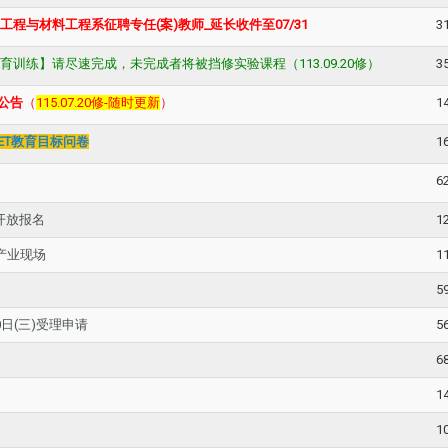
程与材料工程系征聘专任(案)教师_延长收件至07/31
3
训练】请尽速完成，未完成者将被挡修实验课程（113.09.20修）
3
动公告
（
115.07.20修-随时更新
）
1
ET教育目标问卷
1
6
开放报名
1
产业现场
1
5
日(三)受理申请
5
6
1
1