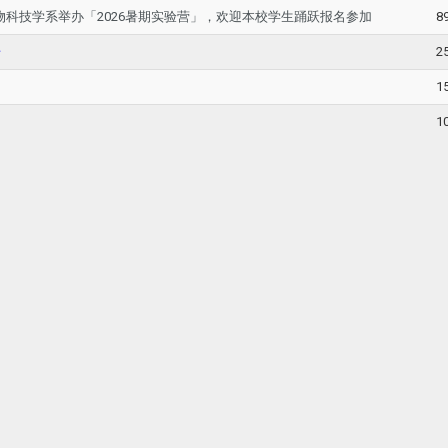
科技学系举办「2026暑期实验营」，欢迎本校学生踊跃报名参加
8
告
2
1
1
系(建工校区)。