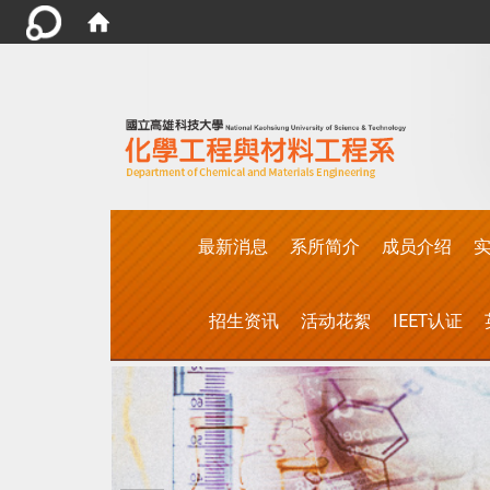
:::
最新消息
系所简介
成员介绍
实
招生资讯
活动花絮
IEET认证