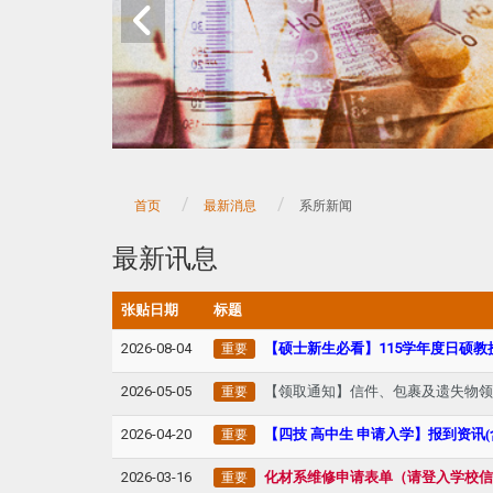
首页
最新消息
系所新闻
最新讯息
张贴日期
标题
2026-08-04
【硕士新生必看】115学年度日硕教
重要
2026-05-05
【领取通知】信件、包裹及遗失物
重要
2026-04-20
【
四技 高中生 申请入学
】报到资讯
重要
2026-03-16
化材系维修申请表单（请登入学校
重要