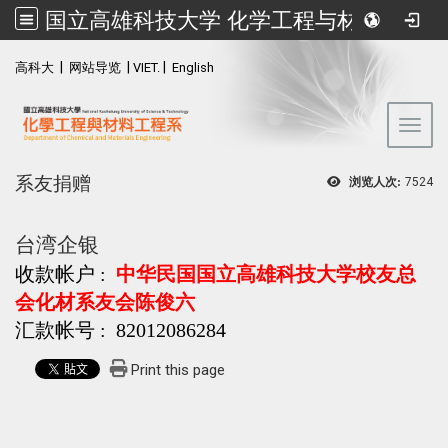
国立高雄科技大学 化学工程与材料工程系
:::
|
|
|
高科大
网站导览
VIET.
English
Toggl
系友捐赠
浏览人次:
7524
台湾企银
收款帐户 :
中华民国国立高雄科技大学校友总
会化材系友会陈俊六
汇款帐号 : 82012086284
Print this page