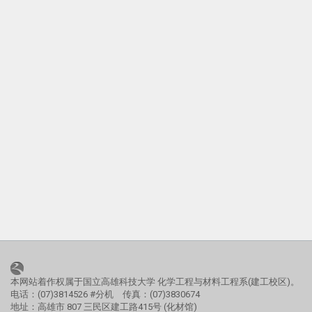
本网站着作权属于国立高雄科技大学 化学工程与材料工程系(建工校区)。
电话：(07)3814526 #分机 传真：(07)3830674
地址：高雄市 807 三民区建工路415号 (化材馆)