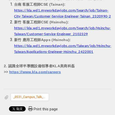
台南
客服工程師CSE (Tainan):
https://kla.wd1.myworkdayjobs.com/Search/job/Tainan-
City-Taiwan/Customer-Service-Engineer-Tainan_2320990-2
新竹 客服工程師CSE (Hsinchu):
https://kla.wd1.myworkdayjobs.com/Search/job/Hsinchu-
Taiwan/Customer-Service-Engineer_2102329
新竹 應用工程師Apps (Hsinchu):
https://kla.wd1.myworkdayjobs.com/Taiwan/job/Hsinchu-
Taiwan/Applications-Engineer-Hsinchu_2422001
2.
認識全球半導體設備領導者KLA美商科磊
>>
https://www.kla.com/careers
_0531_Campus_Talk_Webinar.jpg
Print this page