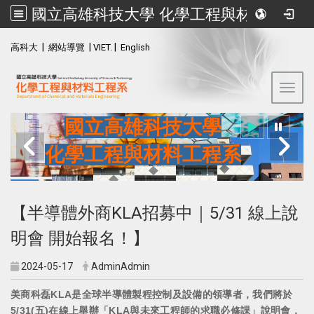
國立高雄科技大學 化學工程與材料工程系
:::
|
|
|
高科大
網站導覽
VIET.
English
Toggl
國立高雄科技大學
化學工程與材料工程系
【半導體外商KLA招募中｜5/31 線上說
明會 開始報名！】
2024-05-17
AdminAdmin
美商科磊KLA是全球半導體製程控制及設備的領導者，我們將於
5/31(五)在線上舉辦「KLA與未來工程師的求職必修課」說明會，