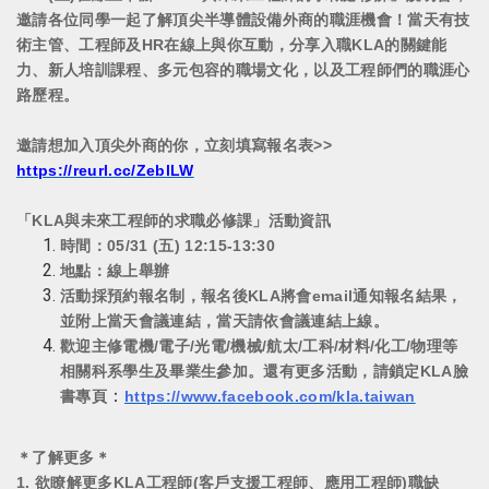
邀請各位同學一起了解頂尖半導體設備外商的職涯機會！當天有技
術主管、工程師及HR在線上與你互動，分享入職KLA的關鍵能
力、新人培訓課程、多元包容的職場文化，以及工程師們的職涯心
路歷程。
邀請想加入頂尖外商的你，立刻填寫報名表>>
https://reurl.cc/ZeblLW
「KLA與未來工程師的求職必修課」活動資訊
時間：05/31 (五) 12:15-13:30
地點：線上舉辦
活動採預約報名制，報名後KLA將會email通知報名結果，
並附上當天會議連結，當天請依會議連結上線。
歡迎主修電機/電子/光電/機械/航太/工科/材料/化工/物理等
相關科系學生及畢業生參加。還有更多活動，請鎖定KLA臉
：
書專頁
https://www.facebook.com/kla.taiwan
＊了解更多＊
1. 欲瞭解更多KLA工程師(客戶支援工程師、應用工程師)職缺