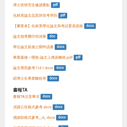
博士班研究生修讀要點
pdf
化材系論文品質與管考準則
pdf
【審查表】化材系學位論文與考試委員資格
docx
論文指導費印領清冊
doc
學位論文延後公開申請書
docx
畢業最後一哩路-論文上傳及離校.pdf
pdf
論文撰寫參考114.1.docx
docx
碩博士生畢業離校單
docx
書報TA
書報TA注意事項
docx
演講公告格式參考.docx
docx
感謝狀格式參考__6_.docx
docx