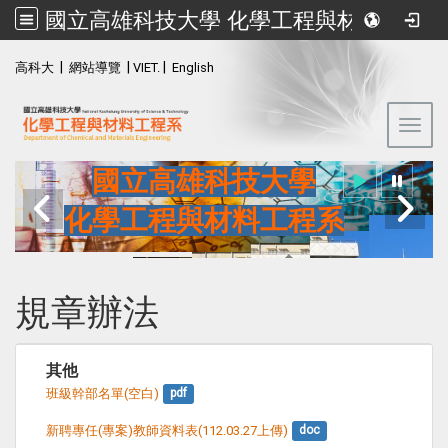
國立高雄科技大學 化學工程與材料工程系
:::
|
|
|
高科大
網站導覽
VIET.
English
Toggl
國立高雄科技大學
化學工程與材料工程系
規章辦法
其他
班級幹部名單(空白)
pdf
新聘專任(專案)教師資料表(112.03.27上傳)
doc