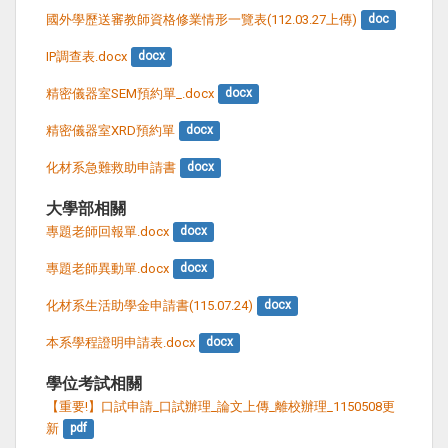
國外學歷送審教師資格修業情形一覽表(112.03.27上傳)
doc
IP調查表.docx
docx
精密儀器室SEM預約單_.docx
docx
精密儀器室XRD預約單
docx
化材系急難救助申請書
docx
大學部相關
專題老師回報單.docx
docx
專題老師異動單.docx
docx
化材系生活助學金申請書(115.07.24)
docx
本系學程證明申請表.docx
docx
學位考試相關
【重要!】口試申請_口試辦理_論文上傳_離校辦理_1150508更
新
pdf