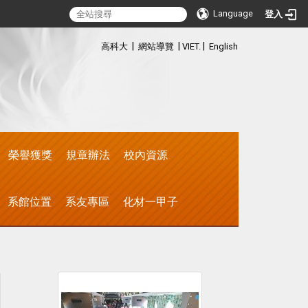
Language
登入
:::
|
|
|
高科大
網站導覽
VIET.
English
榮譽獲獎
規章辦法
校內資源
系館位置
系友專區
化材一甲子