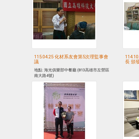
115.04.25 化材系友會第5次理監事會
114.
議
長 頒
地點: 海光俱樂部中餐廳 (813高雄市左營區
南大路4號)