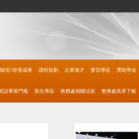
驗室/研發成果
課程規劃
企業徵才
實習專區
獎助學金
英語畢業門檻
新生專區
教務處相關法規
教務處表單下載