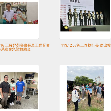
10.16 王耀昇榮譽會長及王世賢會
113.12.07黃三泰執行長 傑
發系友會急難救助金