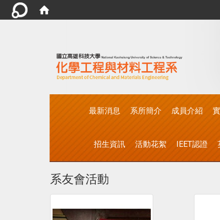
:::
最新消息
系所簡介
成員介紹
實
招生資訊
活動花絮
IEET認證
系友會活動