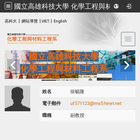
國立高雄科技大學 化學工程與材料工程系
:::
|
|
|
高科大
網站導覽
VIET.
English
Toggl
國立高雄科技大學
化學工程與材料工程系
姓名
徐毓隆
電子郵件
uf571123@ms5.hinet.net
職稱
副教授