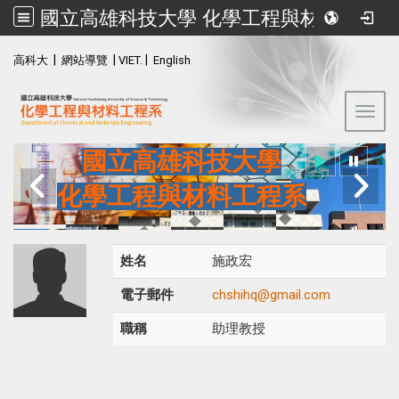
國立高雄科技大學 化學工程與材料工程系
:::
|
|
|
高科大
網站導覽
VIET.
English
Toggl
國立高雄科技大學
化學工程與材料工程系
姓名
施政宏
電子郵件
chshihq@gmail.com
職稱
助理教授