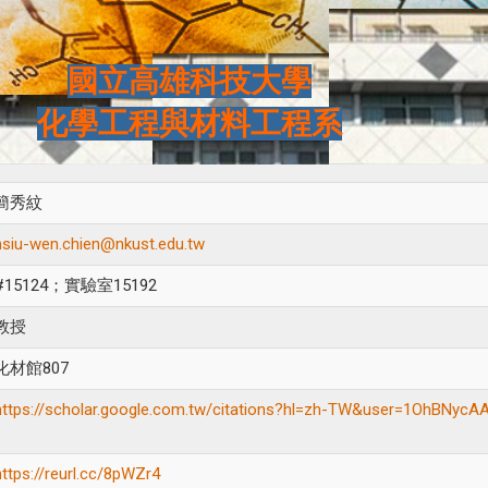
國立高雄科技大學
化學工程與材料工程系
簡秀紋
hsiu-wen.chien@nkust.edu.tw
#15124；實驗室15192
教授
化材館807
https://scholar.google.com.tw/citations?hl=zh-TW&user=1OhBNyc
https://reurl.cc/8pWZr4