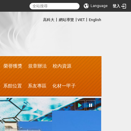
Language
登入
:::
|
|
|
高科大
網站導覽
VIET.
English
榮譽獲獎
規章辦法
校內資源
系館位置
系友專區
化材一甲子