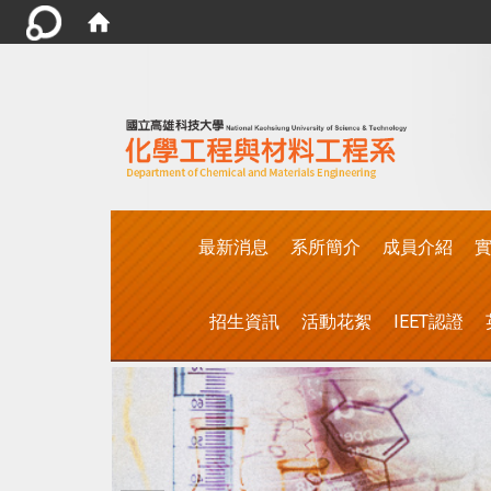
:::
最新消息
系所簡介
成員介紹
實
招生資訊
活動花絮
IEET認證