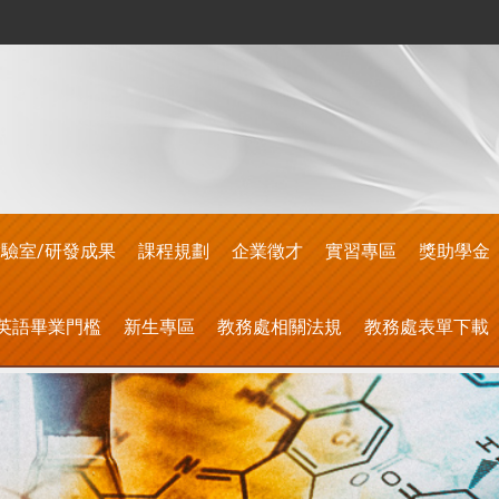
驗室/研發成果
課程規劃
企業徵才
實習專區
獎助學金
英語畢業門檻
新生專區
教務處相關法規
教務處表單下載