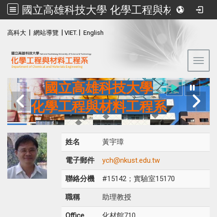
國立高雄科技大學 化學工程與材料工程系
:::
|
|
|
高科大
網站導覽
VIET.
English
Toggl
國立高雄科技大學
化學工程與材料工程系
姓名
黃宇璋
電子郵件
ych@nkust.edu.tw
聯絡分機
#15142；實驗室15170
職稱
助理教授
Office
化材館710