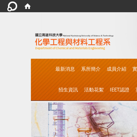
:::
最新消息
系所簡介
成員介紹
實
招生資訊
活動花絮
IEET認證