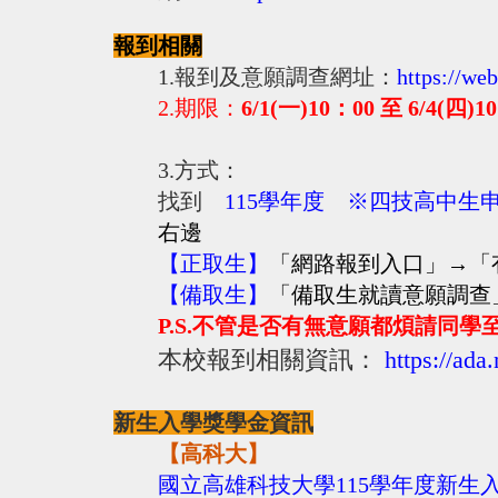
報到相關
1.報到及意願調查網址：
https://web
2.
期限：
6/1(一)10：00 至 6/4(四)1
3.方式：
找到
115學年度 ※四技高中生
右邊
【正取生】
「網路報到入口」→「
【備取生】
「備取生就讀意願調查
P.S.
不管是否有無意願都煩請同學
本校報到相關資訊：
https://ad
新生入學獎學金資訊
【高科大】
國立高雄科技大學115
學年度新生