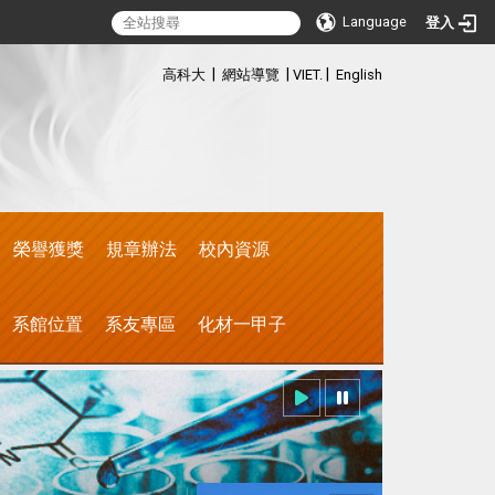
Language
登入
:::
|
|
|
高科大
網站導覽
VIET.
English
榮譽獲獎
規章辦法
校內資源
系館位置
系友專區
化材一甲子