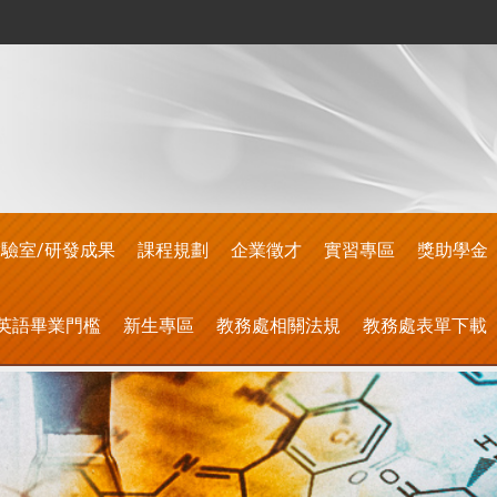
驗室/研發成果
課程規劃
企業徵才
實習專區
獎助學金
英語畢業門檻
新生專區
教務處相關法規
教務處表單下載