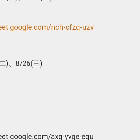
eet.google.com/nch-cfzq-uzv
二)、8/26(三)
t.google.com/axg-yvge-equ